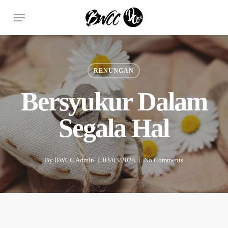
Skip
Menu
to
main
content
RENUNGAN
Bersyukur Dalam
Segala Hal
By
BWCC Admin
03/03/2024
No Comments